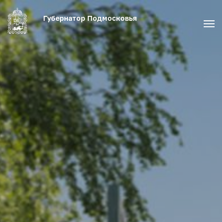
Губернатор Подмосковья
Актуальное
Медиа
Биография