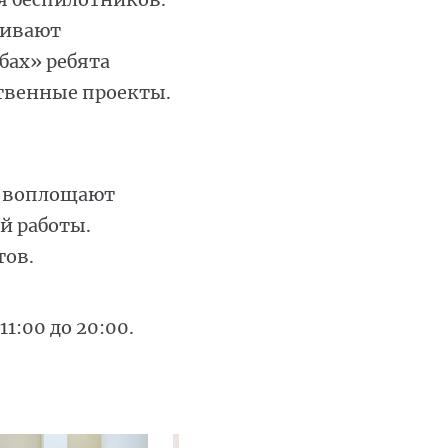
аивают
бах» ребята
твенные проекты.
и воплощают
й работы.
тов.
1:00 до 20:00.