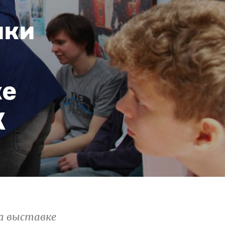
ики
ке
Х
а выставке