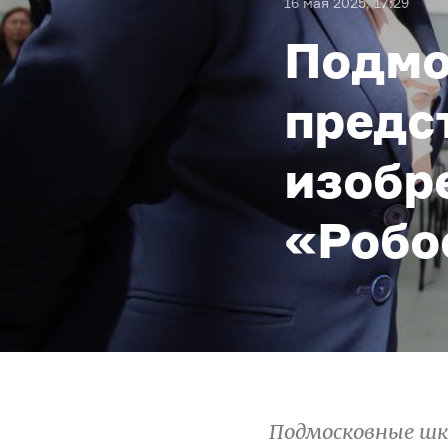
16 мая 2025, 17:29
Подмо
предс
изобр
«Робо
Подмосковные шк