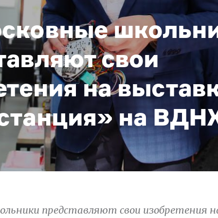
сковные школьн
тавляют свои
етения на выстав
станция» на ВДН
ольники представляют свои изобретения н