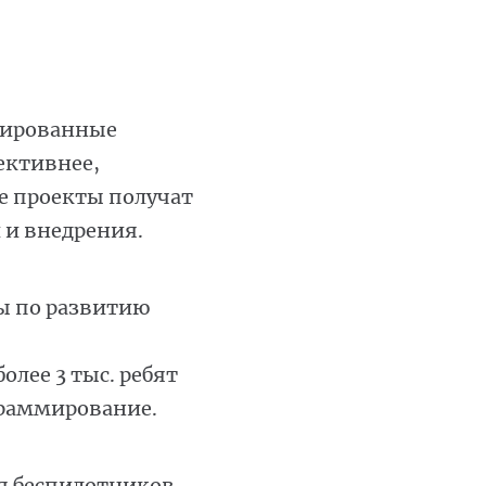
зированные
ективнее,
ие проекты получат
 и внедрения.
ы по развитию
лее 3 тыс. ребят
граммирование.
я беспилотников.