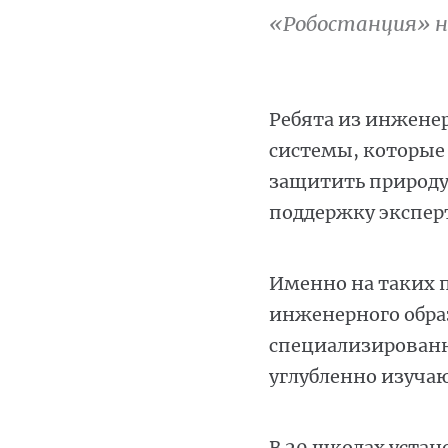
«Робостанция» н
Ребята из инжене
системы, которые
защитить природу 
поддержку экспер
Именно на таких 
инженерного образ
специализированны
углубленно изуча
В 20 школах уста