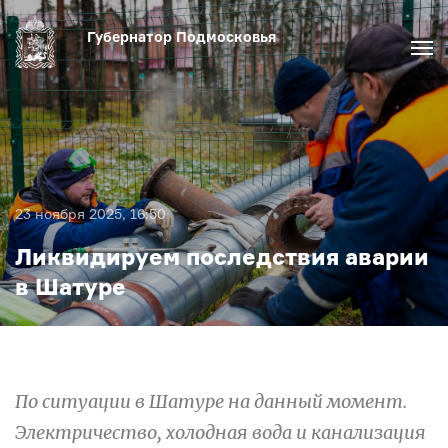
Губернатор Подмосковья
Актуальное
Медиа
23 ноября 2025, 16:50
Ликвидируем последствия аварии
Биография
в Шатуре
По ситуации в Шатуре на данный момент.
Электричество, холодная вода и канализация