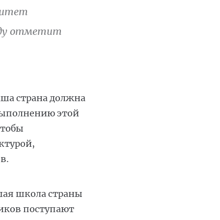
ситет
году отметит
аша страна должна
 выполнению этой
чтобы
ктурой,
в.
шая школа страны
иков поступают