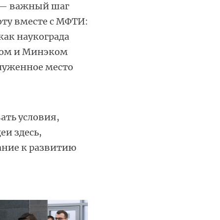
о — важный шаг
оту вместе с МФТИ:
как наукограда
ном и Минэком
служенное место
ать условия,
еи здесь,
ание к развитию