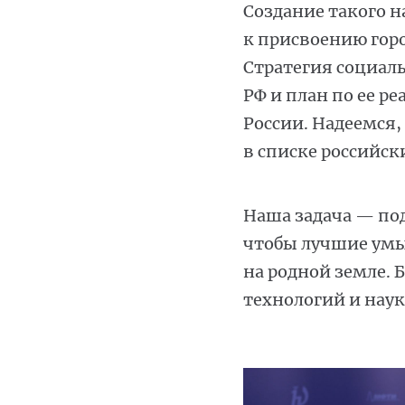
Создание такого 
к присвоению горо
Стратегия социал
РФ и план по ее 
России. Надеемся,
в списке российск
Наша задача — под
чтобы лучшие умы 
на родной земле.
технологий и наук