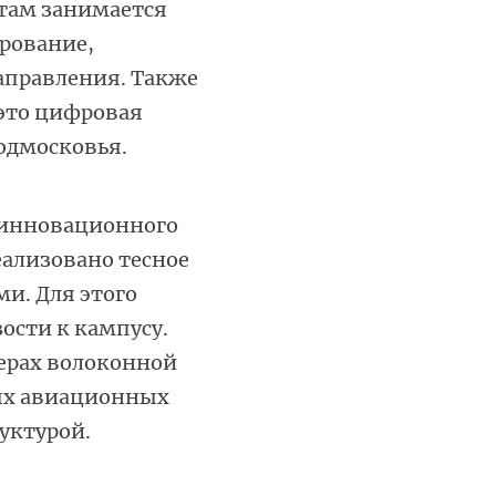
 там занимается
ирование,
аправления. Также
это цифровая
одмосковья.
 инновационного
еализовано тесное
и. Для этого
ости к кампусу.
ерах волоконной
ых авиационных
уктурой.