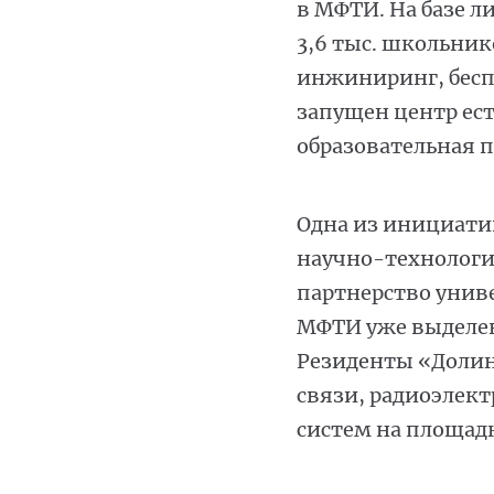
в МФТИ. На базе л
3,6 тыс. школьник
инжиниринг, бесп
запущен центр ес
образовательная 
Одна из инициати
научно-технологич
партнерство унив
МФТИ уже выделена
Резиденты «Долин
связи, радиоэлек
систем на площад