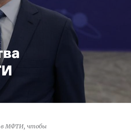
тва
ТИ
л в МФТИ, чтобы