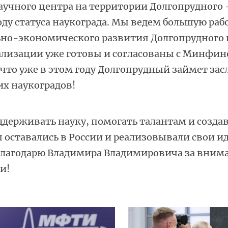
научного центра на территории Долгопрудног
ду статуса наукограда. Мы ведем большую раб
ьно-экономического развития Долгопрудного 
реализации уже готовы и согласованы с Минфи
 что уже в этом году Долгопрудный займет за
их наукоградов!
держивать науку, помогать талантам и создав
оставались в России и реализовывали свои ид
 Благодарю Владимира Владимировича за вним
и!