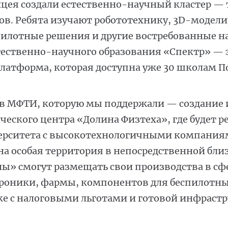
ицея создали естественно-научный кластер —
ов. Ребята изучают робототехнику, 3D-модел
илотные решения и другие востребованные н
тественно-научного образования «Спектр» — 
платформа, которая доступна уже 30 школам П
в МФТИ, которую мы поддержали — создание
еского центра «Долина Физтеха», где будет р
ерситета с высокотехнологичными компаниям
 особая территория в непосредственной близ
ы» смогут размещать свои производства в сф
троники, фармы, компонентов для беспилотн
ке с налоговыми льготами и готовой инфрастр