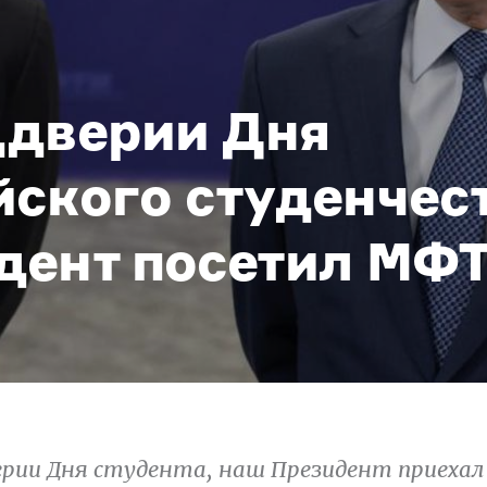
ддверии Дня
йского студенчес
дент посетил МФ
верии Дня студента, наш Президент приеха