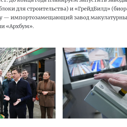
блоки для строительства) и «ГрейдБилд» (био
году — импортозамещающий завод макулатурн
и «Архбум».