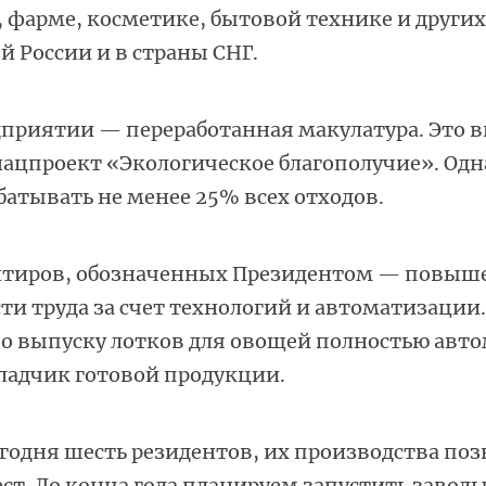
фарме, косметике, бытовой технике и других 
й России и в страны СНГ.
дприятии — переработанная макулатура. Это в
ацпроект «Экологическое благополучие». Одна
абатывать не менее 25% всех отходов.
нтиров, обозначенных Президентом — повыш
и труда за счет технологий и автоматизации.
по выпуску лотков для овощей полностью авт
ладчик готовой продукции.
годня шесть резидентов, их производства поз
мест. До конца года планируем запустить заво