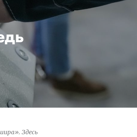
едь
шира». Здесь