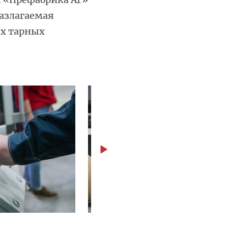
разлагаемая
ых тарных