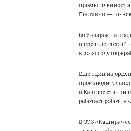
промышленности, 
Поставки — по все
80% сырья на пре
в президентский н
к 2030 году перер
Еще один из орие
производительност
в Кашире станки 
работает робот-ук
В ОЭЗ «Кашира» се
1,5 тыс. рабочих 