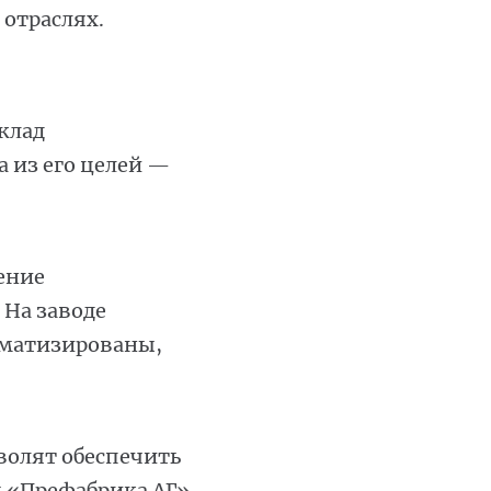
отраслях.
клад
 из его целей —
ение
 На заводе
оматизированы,
волят обеспечить
ды «Префабрика АГ»