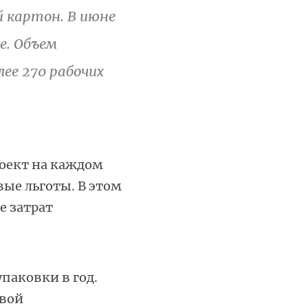
 картон. В июне
е. Объем
лее 270 рабочих
оект на каждом
вые льготы. В этом
е затрат
упаковки в год.
евой