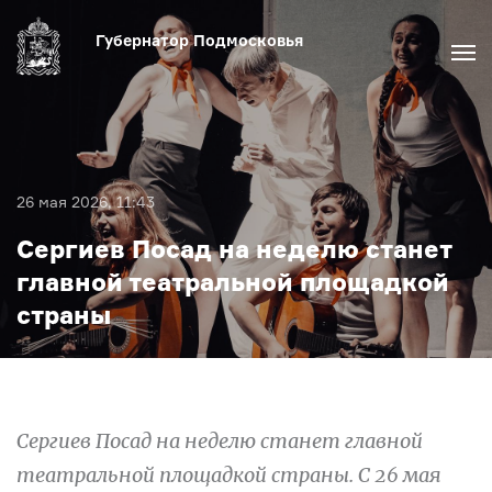
Губернатор Подмосковья
Актуальное
26 мая 2026, 11:43
Медиа
Сергиев Посад на неделю станет
главной театральной площадкой
Биография
страны
Сергиев Посад на неделю станет главной
театральной площадкой страны. С 26 мая